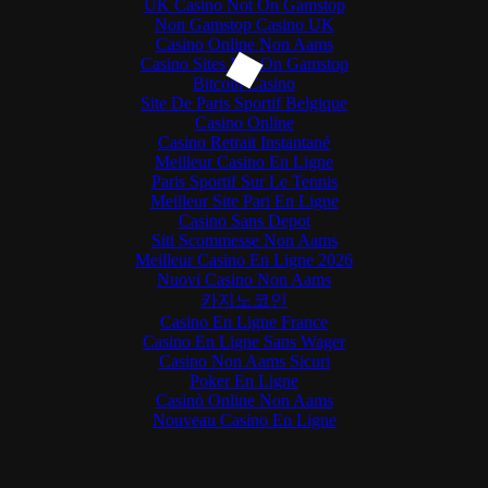
UK Casino Not On Gamstop
Non Gamstop Casino UK
Casino Online Non Aams
Casino Sites Not On Gamstop
Bitcoin Casino
Site De Paris Sportif Belgique
Casino Online
Casino Retrait Instantané
Meilleur Casino En Ligne
Paris Sportif Sur Le Tennis
Meilleur Site Pari En Ligne
Casino Sans Depot
Siti Scommesse Non Aams
Meilleur Casino En Ligne 2026
Nuovi Casino Non Aams
카지노코인
Casino En Ligne France
Casino En Ligne Sans Wager
Casino Non Aams Sicuri
Poker En Ligne
Casinò Online Non Aams
Nouveau Casino En Ligne