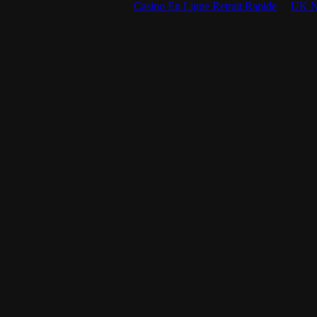
Casino En Ligne Retrait Rapide
UK N